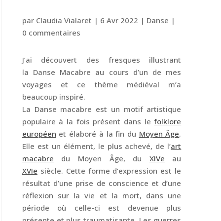
par
Claudia Vialaret
|
6 Avr 2022
|
Danse
|
0 commentaires
J’ai découvert des fresques illustrant
la Danse Macabre au cours d’un de mes
voyages et ce thème médiéval m’a
beaucoup inspiré.
La Danse macabre est un motif artistique
populaire à la fois présent dans le
folklore
européen
et élaboré à la fin du
Moyen Âge
.
Elle est un élément, le plus achevé, de l’
art
macabre
du Moyen Âge, du
XIVe
au
XVIe
siècle. Cette forme d’expression est le
résultat d’une prise de conscience et d’une
réflexion sur la vie et la mort, dans une
période où celle-ci est devenue plus
présente et plus traumatisante. Les guerres