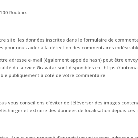
9100 Roubaix
 site, les données inscrites dans le formulaire de commentair
tés pour nous aider à la détection des commentaires indésirabl
tre adresse e-mail (également appelée hash) peut être envoyée
tialité du service Gravatar sont disponibles ici : https://autom
sible publiquement à coté de votre commentaire.
 nous vous conseillons d’éviter de téléverser des images cont
élécharger et extraire des données de localisation depuis ces
te, il vous sera proposé d’enregistrer votre nom, adresse e-ma