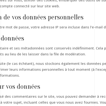
es sur vous, utiliser des cookies, embarquer des outils de suiv
compte connecté sur leur site web.
on de vos données personnelles
re mot de passe, votre adresse IP sera incluse dans l’e-mail de
s données
taire et ses métadonnées sont conservés indéfiniment. Cela 
au lieu de les laisser dans la file de modération.
 site (le cas échéant), nous stockons également les données pe
imer leurs informations personnelles à tout moment (à l’except
nformations.
sur vos données
ssé des commentaires sur le site, vous pouvez demander à rece
 votre sujet, incluant celles que vous nous avez fournies. 